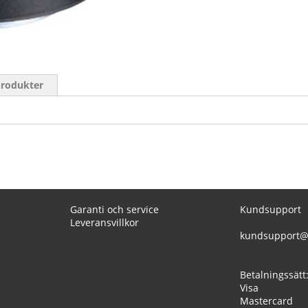
produkter
Garanti och service
Kundsupport
Leveransvillkor
kundsupport@
Betalningssätt
Visa
Mastercard