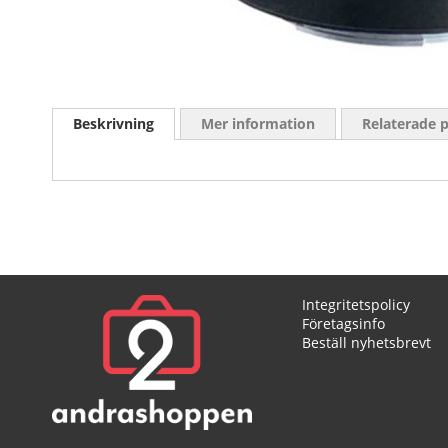
Skip
to
Beskrivning
Mer information
Relaterade 
the
beginning
of
the
images
gallery
Integritetspolicy
Företagsinfo
Beställ nyhetsbrevt