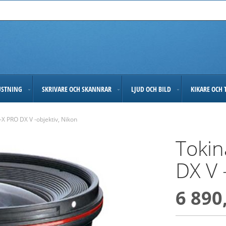
USTNING
SKRIVARE OCH SKANNRAR
LJUD OCH BILD
KIKARE OCH 
-X PRO DX V -objektiv, Nikon
Tokin
DX V 
6 890