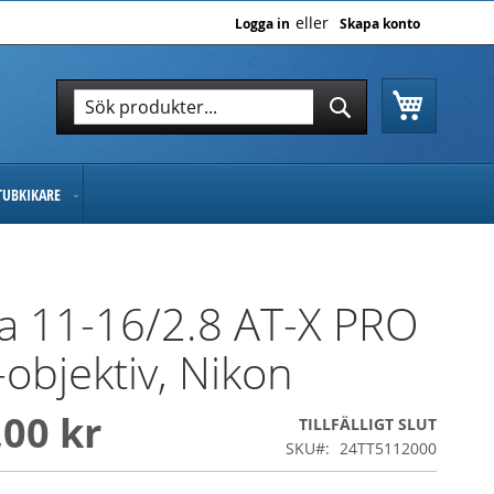
Logga in
Skapa konto
Varukor
Sök
Sök
TUBKIKARE
a 11-16/2.8 AT-X PRO
-objektiv, Nikon
,00 kr
TILLFÄLLIGT SLUT
SKU
24TT5112000