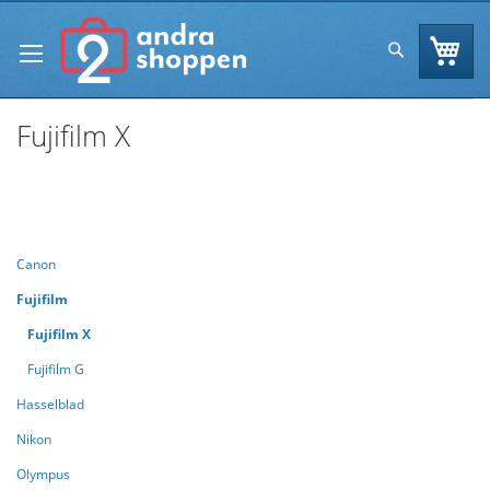
Skip
to
Va
Sök
Content
Fujifilm X
Se
Handla enligt
Sortera efter
As
Di
Canon
Fujifilm
Fujifilm X
Fujifilm G
Hasselblad
Nikon
Olympus