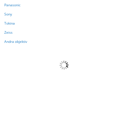
Panasonic
Sony
Tokina
Zeiss
Andra objektiv
{{paging.pageOffset}}
{{paging.lastVisibleRecordNumber}}
{{paging.total}}
Laddar....
{{getFormattedData(product,
'brandi')}}