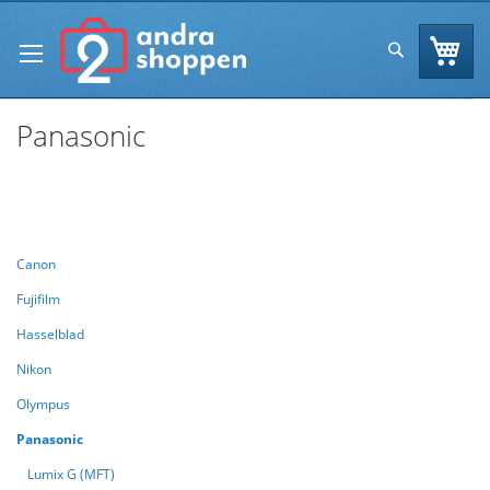
Skip
to
Va
Sök
Content
Panasonic
Se
Handla enligt
Sortera efter
As
Di
Canon
Fujifilm
Hasselblad
Nikon
Olympus
Panasonic
Lumix G (MFT)