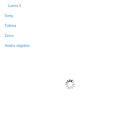
Lumix S
Sony
Tokina
Zeiss
Andra objektiv
HANDLAR NU ENLIGT
{{paging.pageOffset}}
{{paging.lastVisibleRecordNumber}}
{{paging.total}}
Laddar....