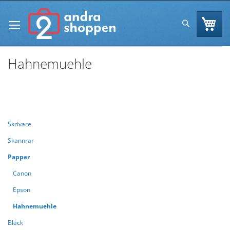
Skip
to
Va
Sök
Content
Hahnemuehle
Se
Handla enligt
Sortera efter
As
Di
Skrivare
Skannrar
Papper
Canon
Epson
Hahnemuehle
Bläck