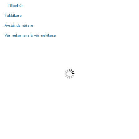
Tillbehör
Tubkikare
Avståndsmätare
Värmekamera & värmekikare
HANDLAR NU ENLIGT
{{paging.pageOffset}}
{{paging.lastVisibleRecordNumber}}
{{paging.total}}
Laddar....
{{getFormattedData(product,
'brandi')}}