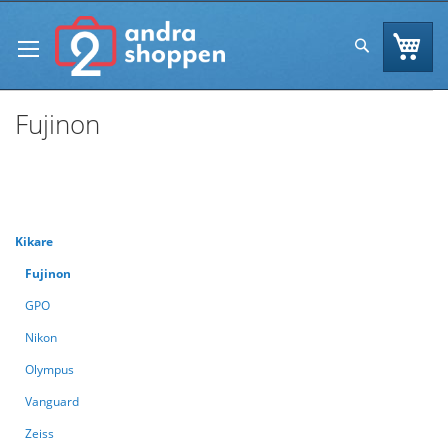
Skip
to
Va
Sök
Content
Fujinon
Se
Handla enligt
Sortera efter
As
Di
Kikare
Fujinon
GPO
Nikon
Olympus
Vanguard
Zeiss