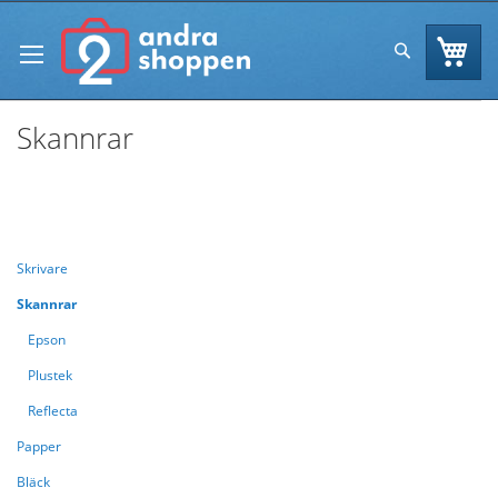
Skip
to
Va
Sök
Content
Skannrar
Se
Handla enligt
Sortera efter
As
Di
Skrivare
Skannrar
Epson
Plustek
Reflecta
Papper
Bläck