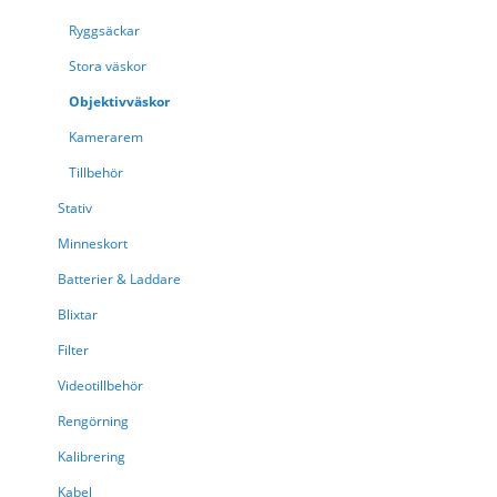
Ryggsäckar
Stora väskor
{{paging.pageOffs
Objektivväskor
Kamerarem
Laddar....
{{getFormattedData(prod
Tillbehör
'brandi')}}
Stativ
{{getFormattedData(prod
'name')}}
Minneskort
{{getFormattedData(prod
Batterier & Laddare
'stock_item.stock_label')}
Tillfälligt slut
Blixtar
SPARA
Filter
PÅ
Videotillbehör
Page
Page
Föregående
You're currentl
{{ page.number
ÖNSKELISTAN
Rengörning
Kalibrering
Kabel