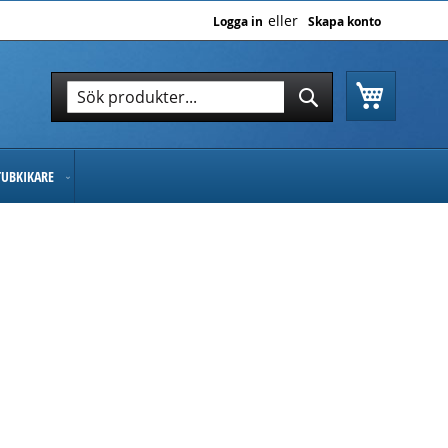
Logga in
Skapa konto
Varukor
Sök
Sök
TUBKIKARE