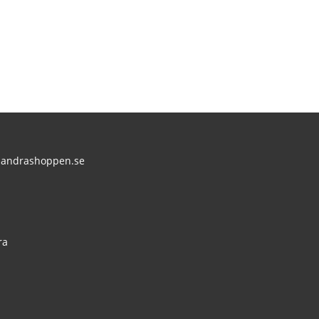
andrashoppen.se
:
ra