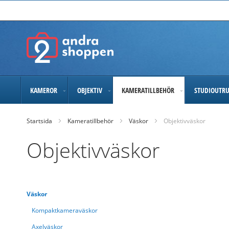
Skip
to
Content
KAMEROR
OBJEKTIV
KAMERATILLBEHÖR
STUDIOUTR
Startsida
Kameratillbehör
Väskor
Objektivväskor
Objektivväskor
Väskor
Kompaktkameraväskor
Axelväskor