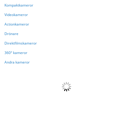
Kompaktkameror
Videokameror
Actionkameror
Drönare
Direktfilmskameror
360° kameror
Andra kameror
{{paging.pageOffset}}
{{paging.lastVisibleRecordNumber}}
{{paging.total}}