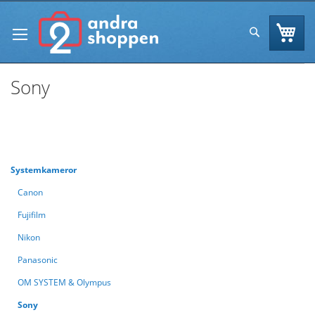
Skip
to
Va
Sök
Content
Sony
Se
Handla enligt
Sortera efter
As
Di
Systemkameror
Canon
Fujifilm
Nikon
Panasonic
OM SYSTEM & Olympus
Sony