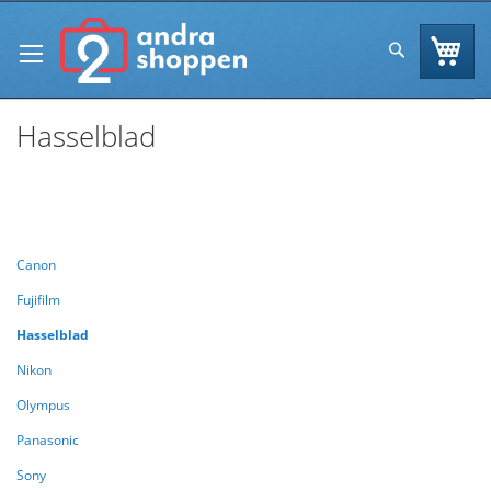
Skip
to
Va
Sök
Content
Hasselblad
Se
Handla enligt
Sortera efter
As
Di
Canon
Fujifilm
Hasselblad
Nikon
Olympus
Panasonic
Sony