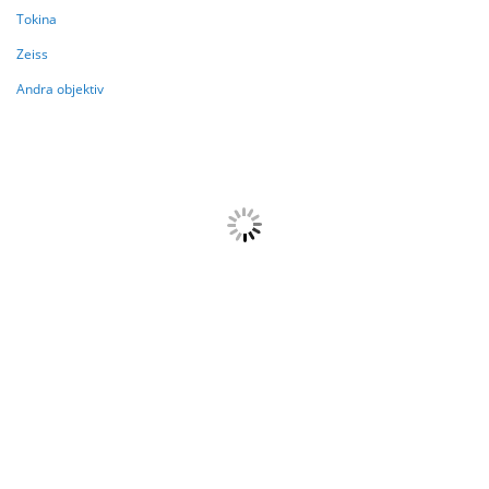
Tokina
Zeiss
Andra objektiv
HANDLAR NU ENLIGT
{{paging.pageOffset}}
{{paging.lastVisibleRecordNumber}}
{{paging.total}}
Laddar....
{{getFormattedData(product,
'brandi')}}
{{getFormattedData(product,