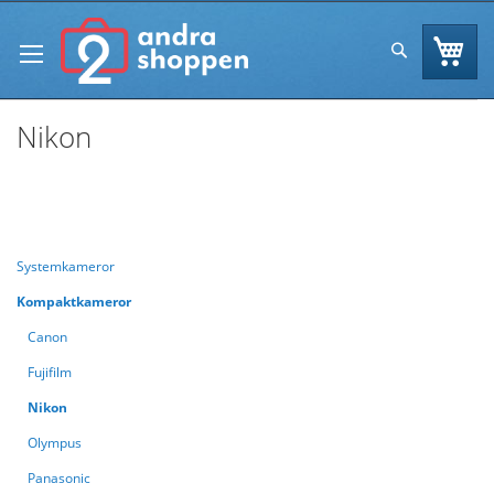
Skip
to
Va
Sök
Content
Nikon
Se
Handla enligt
Sortera efter
As
Di
Systemkameror
Kompaktkameror
Canon
Fujifilm
Nikon
Olympus
Panasonic