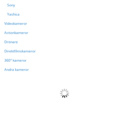
Sony
Yashica
Videokameror
Actionkameror
Drönare
Direktfilmskameror
360° kameror
Andra kameror
{{paging.pageOffset}}
{{paging.lastVisibleRecordNumber}}
{{paging.total}}