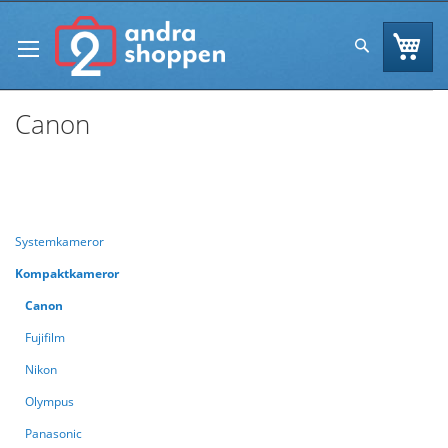
Skip
to
Va
Sök
Content
Canon
Se
Handla enligt
Sortera efter
As
Di
Systemkameror
Kompaktkameror
Canon
Fujifilm
Nikon
Olympus
Panasonic