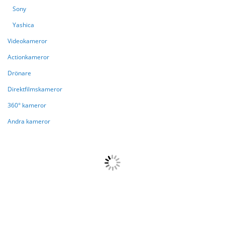
Sony
Yashica
Videokameror
Actionkameror
Drönare
Direktfilmskameror
360° kameror
Andra kameror
{{paging.pageOffset}}
{{paging.lastVisibleRecordNumber}}
{{paging.total}}