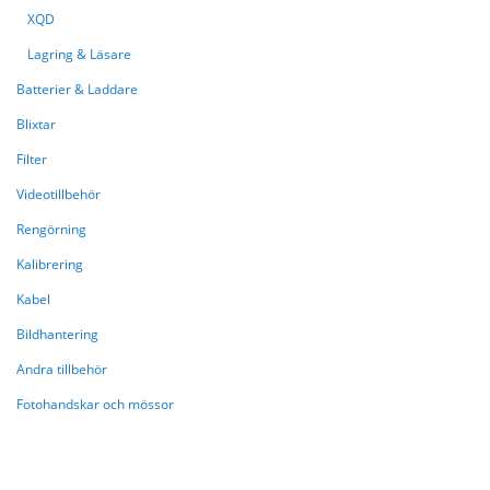
XQD
Lagring & Läsare
Batterier & Laddare
Blixtar
Filter
Videotillbehör
Rengörning
Kalibrering
Kabel
Bildhantering
Andra tillbehör
Fotohandskar och mössor
HANDLAR NU ENLIGT