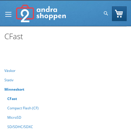
Skip
to
Va
Sök
Content
CFast
Se
Handla enligt
Sortera efter
As
Di
Väskor
Stativ
Minneskort
CFast
Compact Flash (CF)
MicroSD
SD/SDHC/SDXC