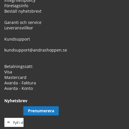
Integritetspolicy
Företagsinfo
Beställ nyhetsbrevt
Garanti och service
Leveransvillkor
Kundsupport
kundsupport@andrashoppen.se
Betalningssätt:
Visa
Mastercard
Avarda - Faktura
Avarda - Konto
Nyhetsbrev
Prenumerera
Prenumerera
på