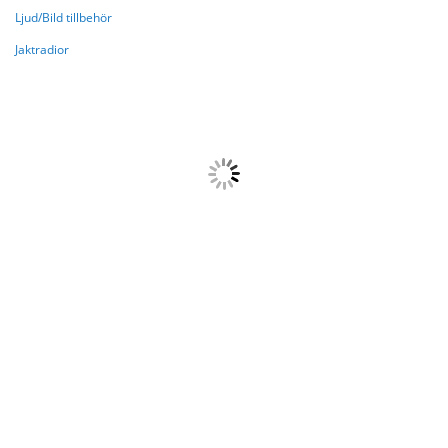
Ljud/Bild tillbehör
Jaktradior
HANDLAR NU ENLIGT
{{paging.pageOffset}}
{{paging.lastVisibleRecordNumber}}
{{paging.total}}
Laddar....
{{getFormattedData(product,
'brandi')}}
{{getFormattedData(product,
'name')}}
{{getFormattedData(product,