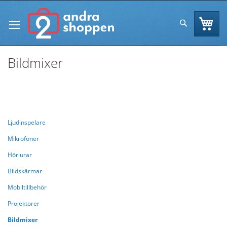
Skip
to
Va
Sök
Content
Bildmixer
Se
Handla enligt
Sortera efter
As
Di
Ljudinspelare
Mikrofoner
Hörlurar
Bildskärmar
Mobiltillbehör
Projektorer
Bildmixer