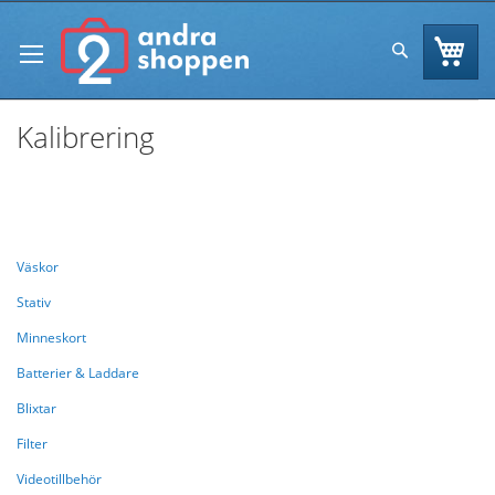
Skip
to
Va
Sök
Content
Kalibrering
Se
Handla enligt
Sortera efter
As
Di
Väskor
Stativ
Minneskort
Batterier & Laddare
Blixtar
Filter
Videotillbehör