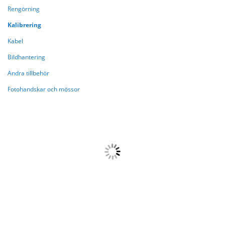
Rengörning
Kalibrering
Kabel
Bildhantering
Andra tillbehör
Fotohandskar och mössor
HANDLAR NU ENLIGT
{{paging.pageOffset}}
{{paging.lastVisibleRecordNumber}}
{{paging.total}}