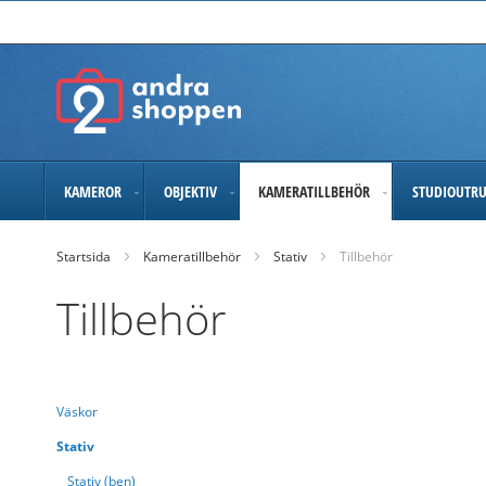
Skip
to
Content
KAMEROR
OBJEKTIV
KAMERATILLBEHÖR
STUDIOUTR
Startsida
Kameratillbehör
Stativ
Tillbehör
Tillbehör
Väskor
Stativ
Stativ (ben)