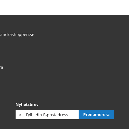
andrashoppen.se
:
ra
Nyhetsbrev
Prenumerera
Prenumerera
på
vårt
nyhetsbrev