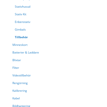
Stativhuvud
Stativ Kit
{{paging.pageOffs
Enbenstativ
Gimbals
Laddar....
{{getFormattedData(prod
Tillbehör
'brandi')}}
Minneskort
{{getFormattedData(prod
'name')}}
Batterier & Laddare
{{getFormattedData(prod
Blixtar
'stock_item.stock_label')}
Tillfälligt slut
Filter
SPARA
Videotillbehör
PÅ
Rengörning
Page
Page
Föregående
You're currentl
{{ page.number
ÖNSKELISTAN
Kalibrering
Kabel
Bildhantering