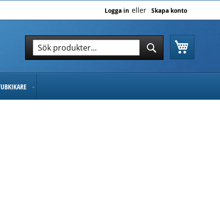
Logga in
Skapa konto
Varukor
Sök
Sök
TUBKIKARE