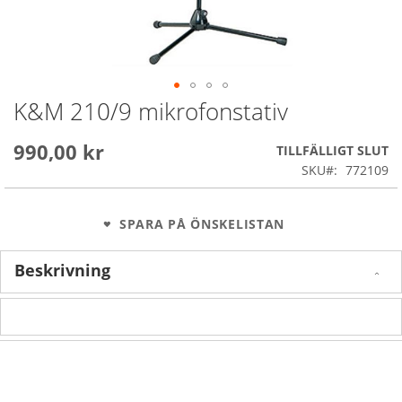
K&M 210/9 mikrofonstativ
Skip
to
the
990,00 kr
TILLFÄLLIGT SLUT
beginning
SKU
772109
of
the
images
SPARA PÅ ÖNSKELISTAN
gallery
Beskrivning