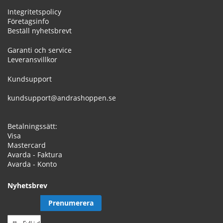
Integritetspolicy
Företagsinfo
Beställ nyhetsbrevt
Garanti och service
Leveransvillkor
Kundsupport
kundsupport@andrashoppen.se
Betalningssätt:
Visa
Mastercard
Avarda - Faktura
Avarda - Konto
Nyhetsbrev
Prenumerera
Prenumerera