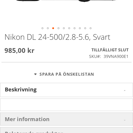
Nikon DL 24-500/2.8-5.6, Svart
Skip
to
the
985,00 kr
TILLFÄLLIGT SLUT
beginning
SKU
39VNA900E1
of
the
images
SPARA PÅ ÖNSKELISTAN
gallery
Beskrivning
Mer information