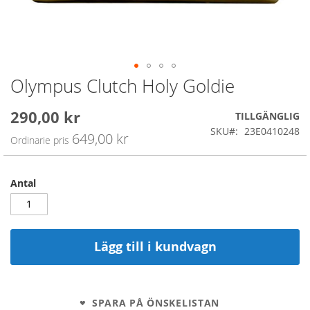
Olympus Clutch Holy Goldie
Skip
to
the
290,00 kr
Special
TILLGÄNGLIG
beginning
Price
SKU
23E0410248
of
649,00 kr
Ordinarie pris
the
images
gallery
Antal
Lägg till i kundvagn
SPARA PÅ ÖNSKELISTAN