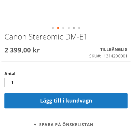
Canon Stereomic DM-E1
Skip
to
the
2 399,00 kr
TILLGÄNGLIG
beginning
SKU
131429C001
of
the
images
Antal
gallery
Lägg till i kundvagn
SPARA PÅ ÖNSKELISTAN