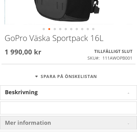
GoPro Väska Sportpack 16L
Skip
to
the
1 990,00 kr
TILLFÄLLIGT SLUT
beginning
SKU
111AWOPB001
of
the
images
SPARA PÅ ÖNSKELISTAN
gallery
Beskrivning
Mer information