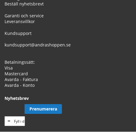
Beställ nyhetsbrevt
Garanti och service
Leveransvillkor
Kundsupport
kundsupport@andrashoppen.se
Betalningssätt:
Visa
Mastercard
Avarda - Faktura
Avarda - Konto
Nyhetsbrev
Prenumerera
Prenumerera
på
vårt
// Track a page view, by UPI