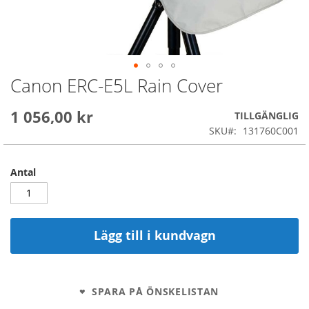
Canon ERC-E5L Rain Cover
Skip
to
the
1 056,00 kr
TILLGÄNGLIG
beginning
SKU
131760C001
of
the
images
Antal
gallery
Lägg till i kundvagn
SPARA PÅ ÖNSKELISTAN