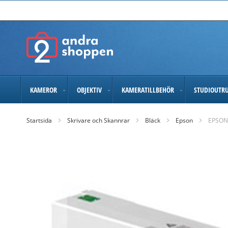
Skip
to
Content
KAMEROR
OBJEKTIV
KAMERATILLBEHÖR
STUDIOUTR
Startsida
Skrivare och Skannrar
Bläck
Epson
EPSON
Skip
to
the
end
of
the
images
gallery