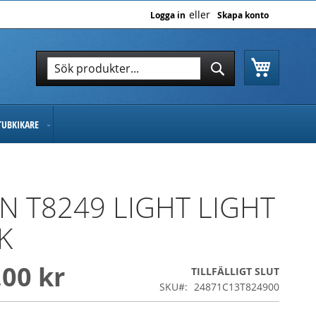
Logga in
Skapa konto
Varukor
Sök
Sök
TUBKIKARE
N T8249 LIGHT LIGHT
K
,00 kr
TILLFÄLLIGT SLUT
SKU
24871C13T824900