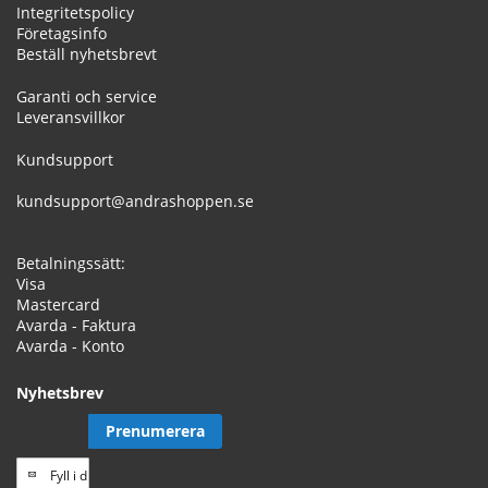
Integritetspolicy
Företagsinfo
Beställ nyhetsbrevt
Garanti och service
Leveransvillkor
Kundsupport
kundsupport@andrashoppen.se
Betalningssätt:
Visa
Mastercard
Avarda - Faktura
Avarda - Konto
Nyhetsbrev
Prenumerera
Prenumerera
på