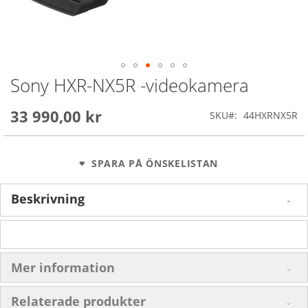
Sony HXR-NX5R -videokamera
Skip
to
the
33 990,00 kr
SKU
44HXRNX5R
beginning
of
the
images
SPARA PÅ ÖNSKELISTAN
gallery
Beskrivning
Mer information
Relaterade produkter