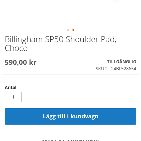
Billingham SP50 Shoulder Pad,
Skip
to
Choco
the
beginning
590,00 kr
of
TILLGÄNGLIG
the
SKU
24BL528654
images
gallery
Antal
Lägg till i kundvagn