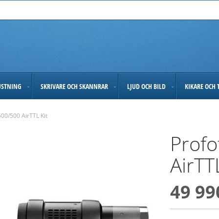
USTNING
SKRIVARE OCH SKANNRAR
LJUD OCH BILD
KIKARE OCH 
00/500 AirTTL Kit
Prof
AirTT
49 99