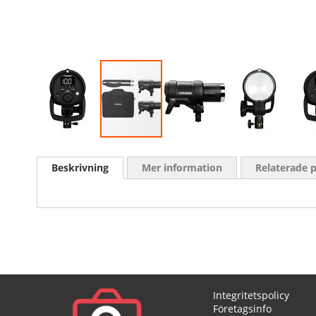
Skip
to
Beskrivning
Mer information
Relaterade 
the
beginning
of
the
images
gallery
Integritetspolicy
Företagsinfo