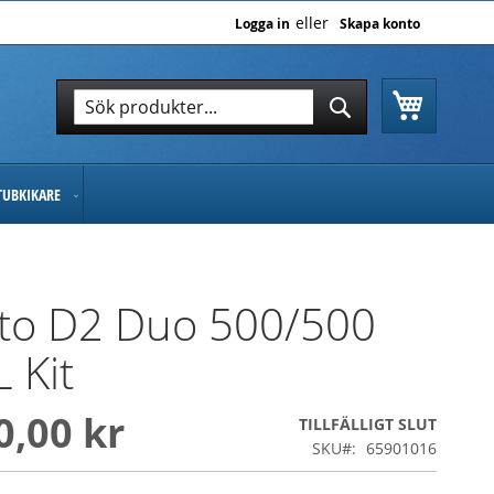
Logga in
Skapa konto
Varukor
Sök
Sök
TUBKIKARE
oto D2 Duo 500/500
L Kit
0,00 kr
TILLFÄLLIGT SLUT
SKU
65901016