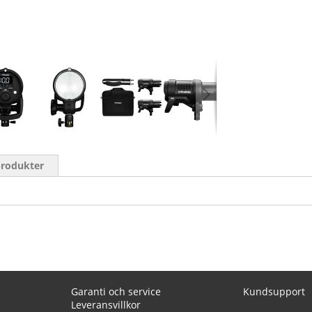
produkter
Garanti och service
Kundsupport
Leveransvillkor