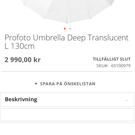
Profoto Umbrella Deep Translucent
Skip
to
L 130cm
the
beginning
2 990,00 kr
of
TILLFÄLLIGT SLUT
the
SKU
65100979
images
gallery
SPARA PÅ ÖNSKELISTAN
Beskrivning