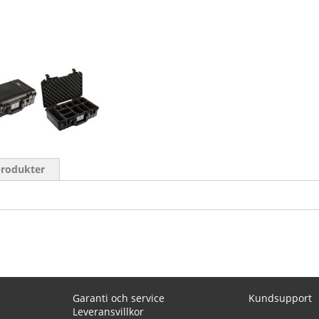
produkter
Garanti och service
Kundsupport
Leveransvillkor