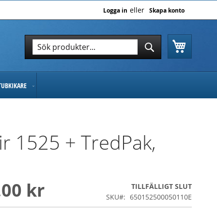
Logga in
Skapa konto
Varukor
Sök
Sök
TUBKIKARE
Air 1525 + TredPak,
,00 kr
TILLFÄLLIGT SLUT
SKU
650152500050110E