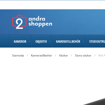
Skip
to
Content
KAMEROR
OBJEKTIV
KAMERATILLBEHÖR
STUDIOUTR
Startsida
Kameratillbehör
Väskor
Stora väskor
Peli 
Skip
to
the
end
of
the
images
gallery