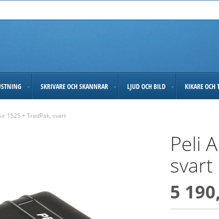
USTNING
SKRIVARE OCH SKANNRAR
LJUD OCH BILD
KIKARE OCH 
Air 1525 + TredPak, svart
Peli 
svart
5 190