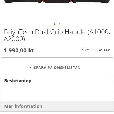
FeiyuTech Dual Grip Handle (A1000,
Skip
to
A2000)
the
beginning
1 990,00 kr
of
SKU
111381008
the
images
gallery
SPARA PÅ ÖNSKELISTAN
Beskrivning
Mer information