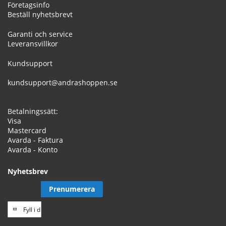
Företagsinfo
Beställ nyhetsbrevt
Garanti och service
Leveransvillkor
Kundsupport
kundsupport@andrashoppen.se
Betalningssätt:
Visa
Mastercard
Avarda - Faktura
Avarda - Konto
Nyhetsbrev
Prenumerera
Prenumerera
på
vårt