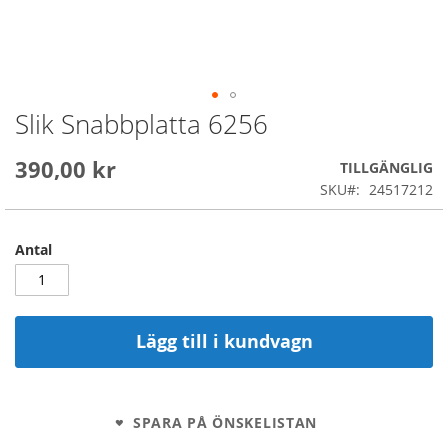
Slik Snabbplatta 6256
Skip
to
the
390,00 kr
TILLGÄNGLIG
beginning
SKU
24517212
of
the
images
Antal
gallery
Lägg till i kundvagn
SPARA PÅ ÖNSKELISTAN