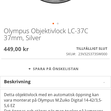
Olympus Objektivlock LC-37C
Skip
to
37mm, Silver
the
beginning
449,00 kr
of
TILLFÄLLIGT SLUT
the
SKU
23V325373SW000
images
gallery
SPARA PÅ ÖNSKELISTAN
Beskrivning
Detta objektivlock med en automatisk öppning kan
vara monterat på Olympus M.Zuiko Digital 14-42/3,5-
5,6 EZ
Det öppnas och stängs när man trycker på kamerans