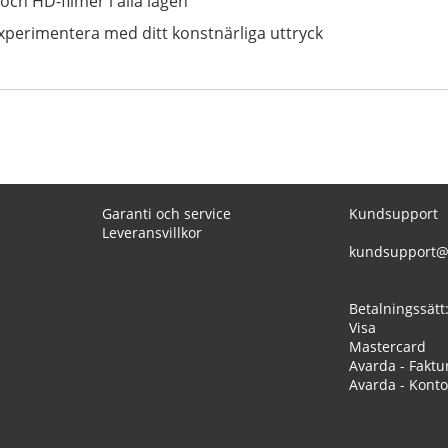
och HD-filmer i alla lägen
 experimentera med ditt konstnärliga uttryck
Garanti och service
Kundsupport
Leveransvillkor
kundsupport@
Betalningssätt
Visa
Mastercard
Avarda - Faktu
Avarda - Konto