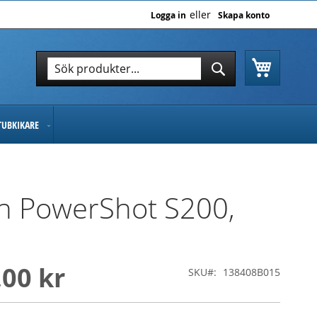
Logga in
Skapa konto
Varukor
Sök
Sök
TUBKIKARE
n PowerShot S200,
,00 kr
SKU
138408B015