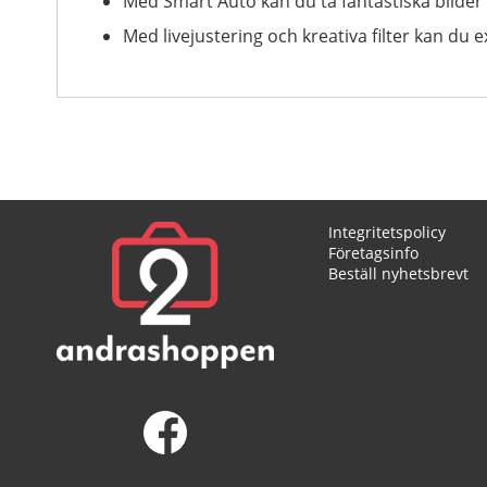
Med Smart Auto kan du ta fantastiska bilder 
Med livejustering och kreativa filter kan du
Integritetspolicy
Företagsinfo
Beställ nyhetsbrevt