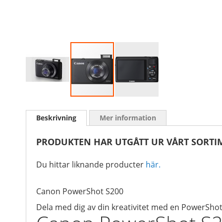
Skip
to
Beskrivning
Mer information
the
beginning
of
PRODUKTEN HAR UTGÅTT UR VÅRT SORTI
the
images
Du hittar liknande producter
här.
gallery
Canon PowerShot S200
Dela med dig av din kreativitet med en PowerSho