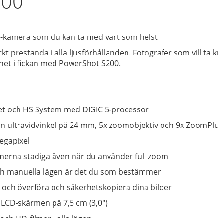
200
t-kamera som du kan ta med vart som helst
kt prestanda i alla ljusförhållanden. Fotografer som vill ta k
ihet i fickan med PowerShot S200.
ktivet och HS System med DIGIC 5-processor
n ultravidvinkel på 24 mm, 5x zoomobjektiv och 9x ZoomPl
megapixel
filmerna stadiga även när du använder full zoom
ch manuella lägen är det du som bestämmer
Fi och överföra och säkerhetskopiera dina bilder
 G LCD-skärmen på 7,5 cm (3,0")