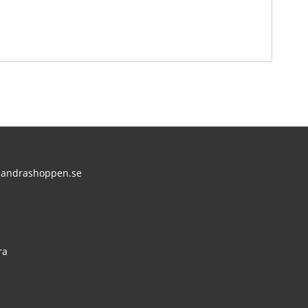
andrashoppen.se
:
ra