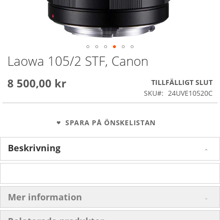
Laowa 105/2 STF, Canon
Skip
to
the
8 500,00 kr
TILLFÄLLIGT SLUT
beginning
SKU
24UVE10520C
of
the
images
SPARA PÅ ÖNSKELISTAN
gallery
Beskrivning
Mer information