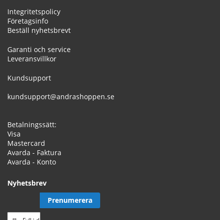
Integritetspolicy
Företagsinfo
Beställ nyhetsbrevt
Garanti och service
Leveransvillkor
Kundsupport
kundsupport@andrashoppen.se
Betalningssätt:
Visa
Mastercard
Avarda - Faktura
Avarda - Konto
Nyhetsbrev
Prenumerera
Prenumerera