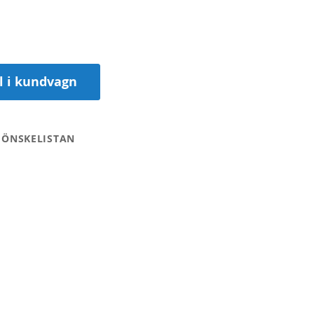
ll i kundvagn
 ÖNSKELISTAN