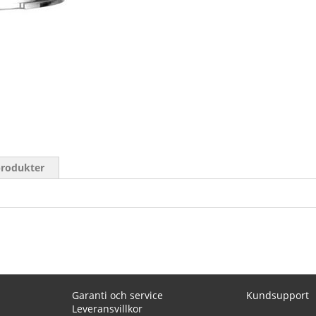
produkter
Garanti och service
Kundsupport
Leveransvillkor