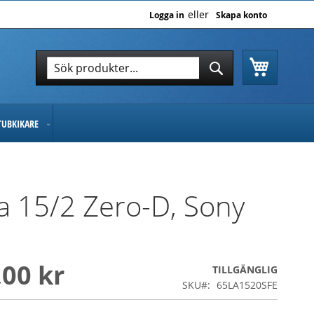
Logga in
Skapa konto
Varukor
Sök
Sök
TUBKIKARE
 15/2 Zero-D, Sony
,00 kr
TILLGÄNGLIG
SKU
65LA1520SFE