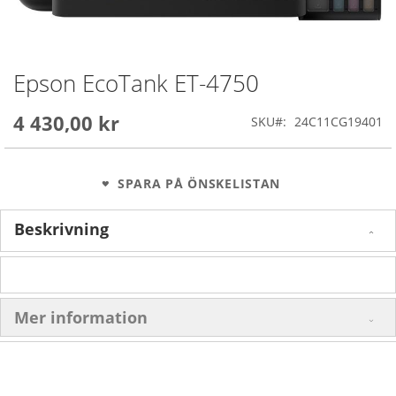
Epson EcoTank ET-4750
Skip
to
the
4 430,00 kr
SKU
24C11CG19401
beginning
of
the
images
SPARA PÅ ÖNSKELISTAN
gallery
Beskrivning
Mer information