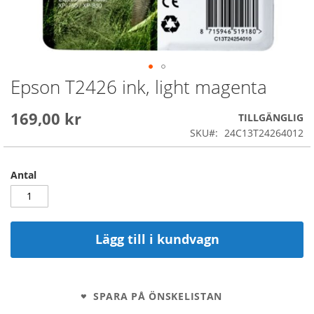
Epson T2426 ink, light magenta
Skip
to
the
169,00 kr
TILLGÄNGLIG
beginning
SKU
24C13T24264012
of
the
images
Antal
gallery
Lägg till i kundvagn
SPARA PÅ ÖNSKELISTAN