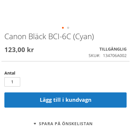
Canon Bläck BCI-6C (Cyan)
Skip
to
the
123,00 kr
TILLGÄNGLIG
beginning
SKU
134706A002
of
the
images
Antal
gallery
Lägg till i kundvagn
SPARA PÅ ÖNSKELISTAN