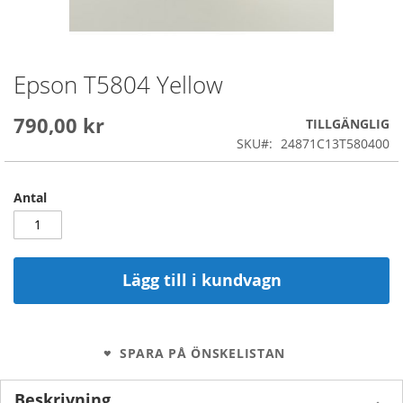
Epson T5804 Yellow
Skip
to
the
790,00 kr
TILLGÄNGLIG
beginning
SKU
24871C13T580400
of
the
images
Antal
gallery
Lägg till i kundvagn
SPARA PÅ ÖNSKELISTAN
Beskrivning