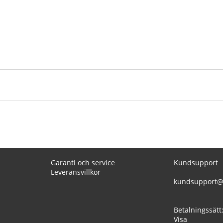
Garanti och service
Kundsupport
Leveransvillkor
kundsupport@
Betalningssätt
Visa