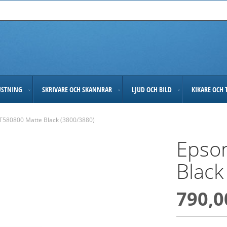
USTNING
SKRIVARE OCH SKANNRAR
LJUD OCH BILD
KIKARE OCH 
T580800 Matte Black (3800/3880)
Epso
Black
790,0