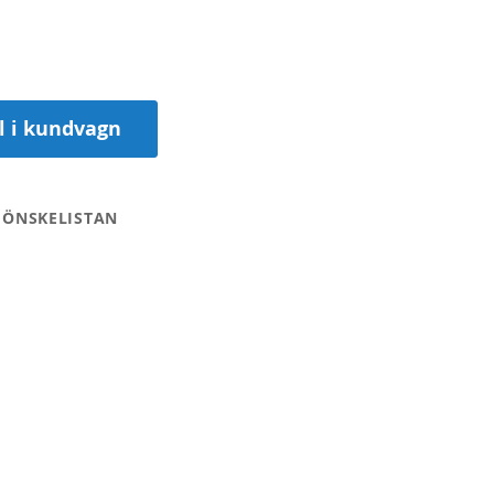
ll i kundvagn
 ÖNSKELISTAN