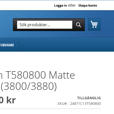
Logga in
Skapa konto
Varukor
Sök
Sök
TUBKIKARE
n T580800 Matte
 (3800/3880)
0 kr
TILLGÄNGLIG
SKU
24871C13T580800