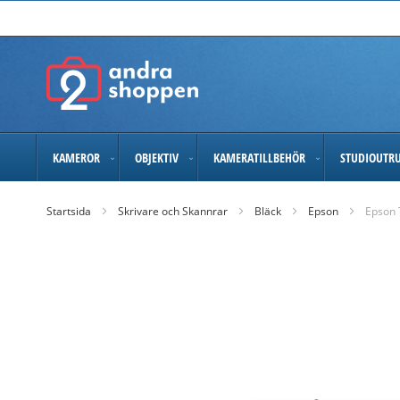
Skip
to
Content
KAMEROR
OBJEKTIV
KAMERATILLBEHÖR
STUDIOUTR
Startsida
Skrivare och Skannrar
Bläck
Epson
Epson 
Skip
to
the
end
of
the
images
gallery