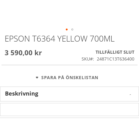
EPSON T6364 YELLOW 700ML
Skip
to
the
3 590,00 kr
TILLFÄLLIGT SLUT
beginning
SKU
24871C13T636400
of
the
images
SPARA PÅ ÖNSKELISTAN
gallery
Beskrivning