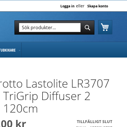
Logga in
Skapa konto
Varukor
Sök
Sök
TUBKIKARE
otto Lastolite LR3707
 TriGrip Diffuser 2
s 120cm
,00 kr
TILLFÄLLIGT SLUT