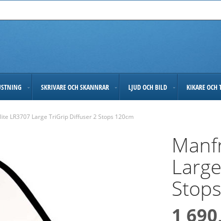
USTNING
SKRIVARE OCH SKANNRAR
LJUD OCH BILD
KIKARE OCH 
lite LR3707 Large TriGrip Diffuser 2 Stops 120cm
Manfr
Large
Stop
1 690