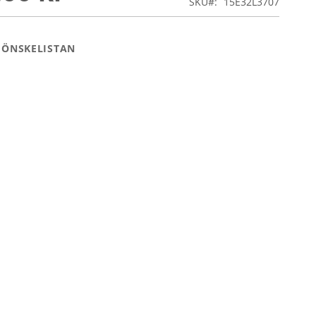
SKU
15E32L3707
 ÖNSKELISTAN