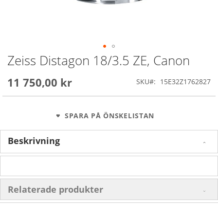
Zeiss Distagon 18/3.5 ZE, Canon
Skip
to
the
11 750,00 kr
SKU
15E32Z1762827
beginning
of
the
images
SPARA PÅ ÖNSKELISTAN
gallery
Beskrivning
Relaterade produkter