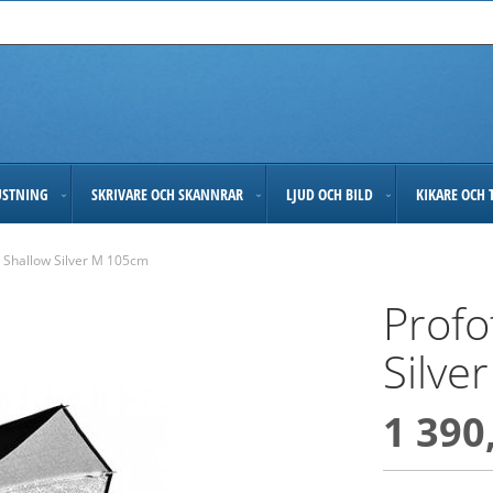
USTNING
SKRIVARE OCH SKANNRAR
LJUD OCH BILD
KIKARE OCH 
 Shallow Silver M 105cm
Profo
Silve
1 390