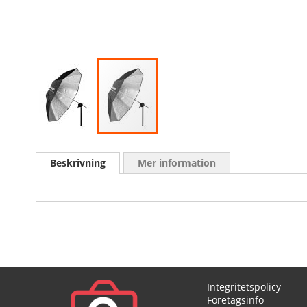
Skip
to
Beskrivning
Mer information
the
beginning
of
the
images
gallery
Integritetspolicy
Företagsinfo