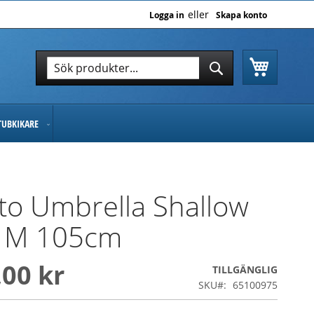
Logga in
Skapa konto
Varukor
Sök
Sök
TUBKIKARE
to Umbrella Shallow
r M 105cm
,00 kr
TILLGÄNGLIG
SKU
65100975