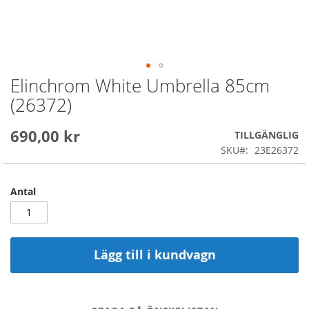
Elinchrom White Umbrella 85cm
Skip
to
(26372)
the
beginning
690,00 kr
of
TILLGÄNGLIG
the
SKU
23E26372
images
gallery
Antal
Lägg till i kundvagn