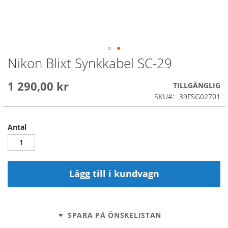
Nikon Blixt Synkkabel SC-29
Skip
to
the
1 290,00 kr
TILLGÄNGLIG
beginning
SKU
39FSG02701
of
the
images
Antal
gallery
Lägg till i kundvagn
SPARA PÅ ÖNSKELISTAN