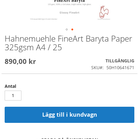
Hahnemuehle FineArt Baryta Paper
Skip
to
325gsm A4 / 25
the
beginning
890,00 kr
of
TILLGÄNGLIG
the
SKU
50H10641671
images
gallery
Antal
Lägg till i kundvagn