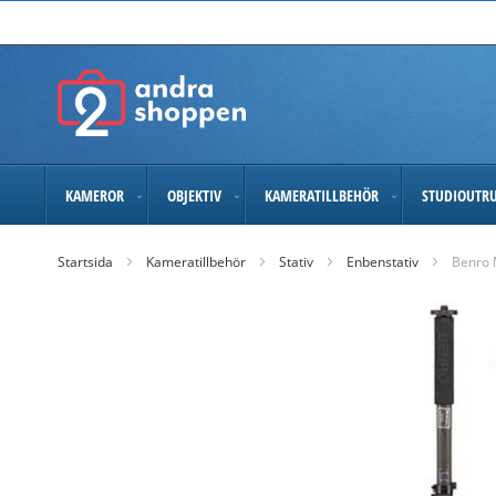
Skip
to
Content
KAMEROR
OBJEKTIV
KAMERATILLBEHÖR
STUDIOUTR
Startsida
Kameratillbehör
Stativ
Enbenstativ
Benro 
Skip
to
the
end
of
the
images
gallery