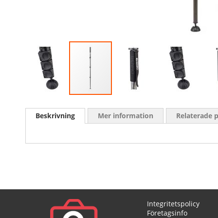
Skip
to
Beskrivning
Mer information
Relaterade 
the
beginning
of
the
images
gallery
Integritetspolicy
Företagsinfo