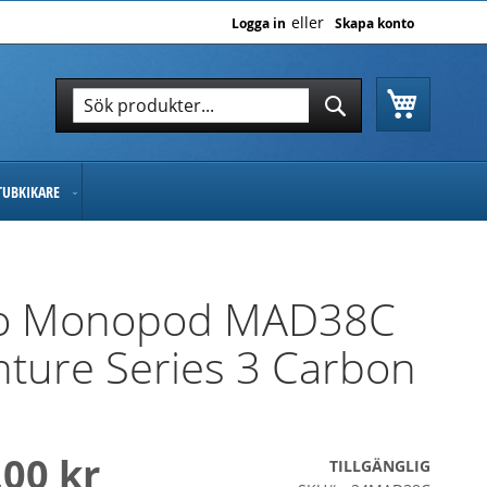
Logga in
Skapa konto
Varukor
Sök
Sök
TUBKIKARE
o Monopod MAD38C
ture Series 3 Carbon
,00 kr
TILLGÄNGLIG