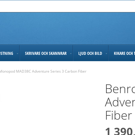
USTNING
SKRIVARE OCH SKANNRAR
LJUD OCH BILD
KIKARE OCH 
Monopod MAD38C Adventure Series 3 Carbon Fiber
Benr
Adven
Fiber
1 390