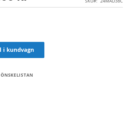
SKU
24MAD38C
ll i kundvagn
 ÖNSKELISTAN