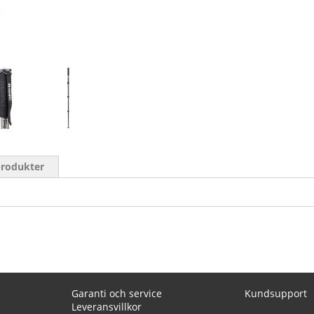
produkter
Garanti och service
Kundsupport
Leveransvillkor