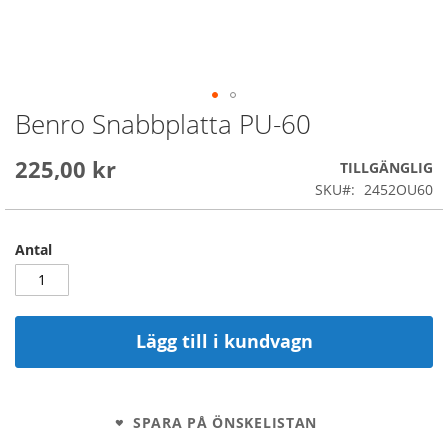
Benro Snabbplatta PU-60
Skip
to
the
225,00 kr
TILLGÄNGLIG
beginning
SKU
2452OU60
of
the
images
Antal
gallery
Lägg till i kundvagn
SPARA PÅ ÖNSKELISTAN