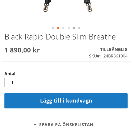
Black Rapid Double Slim Breathe
Skip
to
the
1 890,00 kr
TILLGÄNGLIG
beginning
SKU
24BR361004
of
the
images
Antal
gallery
Lägg till i kundvagn
SPARA PÅ ÖNSKELISTAN