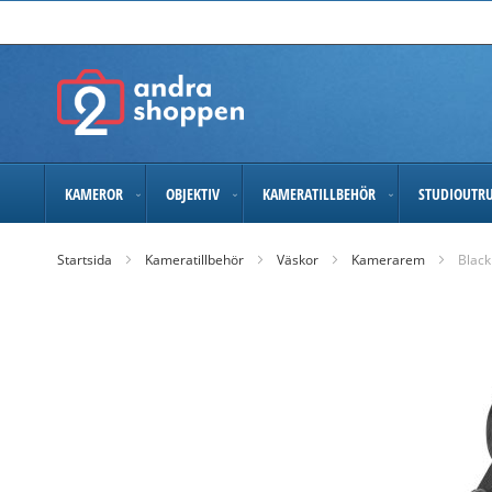
Skip
to
Content
KAMEROR
OBJEKTIV
KAMERATILLBEHÖR
STUDIOUTR
Startsida
Kameratillbehör
Väskor
Kamerarem
Black
Skip
to
the
end
of
the
images
gallery