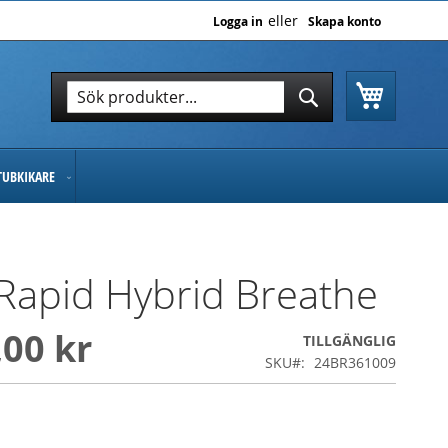
Logga in
Skapa konto
Varukor
Sök
Sök
TUBKIKARE
Rapid Hybrid Breathe
,00 kr
TILLGÄNGLIG
SKU
24BR361009