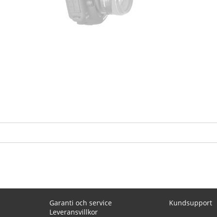
Garanti och service
Kundsupport
Leveransvillkor