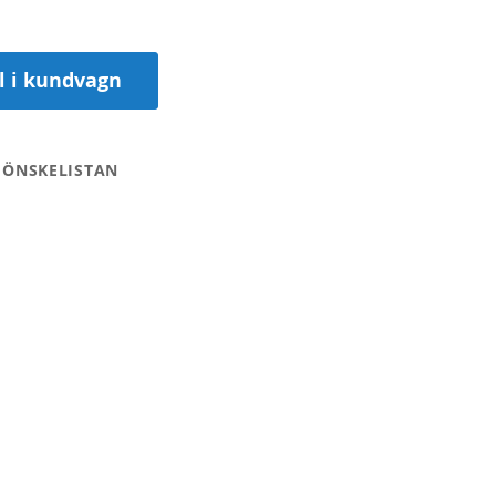
ll i kundvagn
 ÖNSKELISTAN