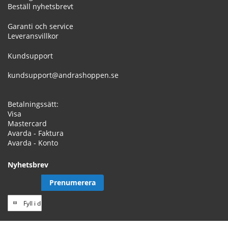
Beställ nyhetsbrevt
Garanti och service
Leveransvillkor
Kundsupport
kundsupport@andrashoppen.se
Betalningssätt:
Visa
Mastercard
Avarda - Faktura
Avarda - Konto
Nyhetsbrev
Prenumerera
Prenumerera
på
vårt
// Track a page view, by UPI