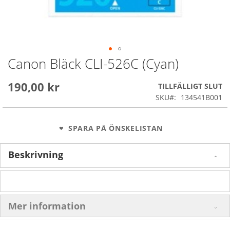
Canon Bläck CLI-526C (Cyan)
Skip
to
the
190,00 kr
TILLFÄLLIGT SLUT
beginning
SKU
134541B001
of
the
images
SPARA PÅ ÖNSKELISTAN
gallery
Beskrivning
Mer information